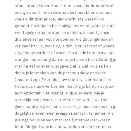
stem laten klinken kan er soms een klank, emotie of
energie doorklinken die ons alert maakt en ons laat
voelen: dit doet er toe, hier wordt iets wezenlijks
geraakt. En altijd in het huidige moment, want je kunt
niet tegelijkertijd praten en denken. Je hoeft je hier
dus alleen maar voor te openen. Als dat ongemak en
verlegenheid is, dan zing je dat. Is er verdriet of woede,
zing dan je verdriet of woede. En als de tranen over je
wangen lopen, zing dan door je tranen heen. Zo zing je
met hartstocht en overgave. Dat is wat muziek kan
doen: je losmaken van de persoon die je denkt te
(moeten) zijn. En zoals jouw stem is, is er maar 1, en
het is dus nauw verbonden met wie je bent, met jouw
authenticiteit. Het brengt je bij jouw kern, wie je
werkelijk bent, waar je kracht zit en wat jij wil. Dat
geeft ruimte in jezelf en versterkt je moed om ook in je
dagelijkse leven meer je eigen ruimte in te nemen. Als
je zingt, val je samen met jezelf, met wie je in wezen
bent. Dit gaat voorbij aan woorden en denken, dit is